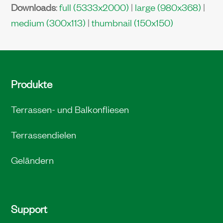
Downloads
:
full (5333x2000)
|
large (980x368)
|
medium (300x113)
|
thumbnail (150x150)
Produkte
Terrassen- und Balkonfliesen
Terrassendielen
Geländern
Support