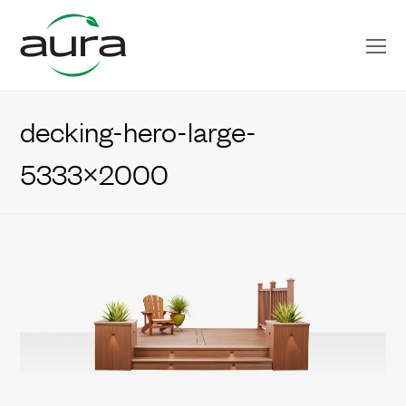
O
Mo
M
decking-hero-large-
5333×2000